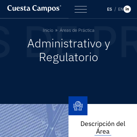
ES
EN
 DE PR
Inicio
Áreas de Práctica
A
d
m
i
n
i
s
t
r
a
t
i
v
o
y
R
e
g
u
l
a
t
o
r
i
o
Descripción del
Área