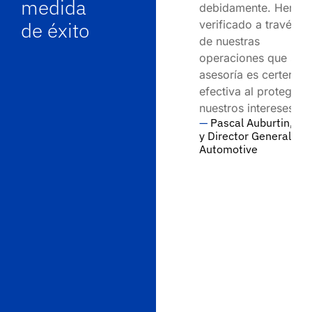
medida
 en
debidamente. Hemos
a
de éxito
verificado a través
na
de nuestras
operaciones que su
asesoría es certera y
efectiva al proteger
nuestros intereses.
—
Pascal Auburtin, VP
y Director General, EFI
Automotive