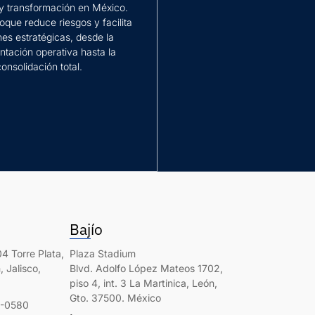
y transformación en México.
oque reduce riesgos y facilita
nes estratégicas, desde la
tación operativa hasta la
consolidación total.
ación
Bajío
4 Torre Plata,
Plaza Stadium
 Jalisco,
Blvd. Adolfo López Mateos 1702,
piso 4, int. 3 La Martinica, León,
Gto. 37500. México
0-0580