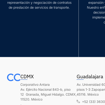
representación y negociación de contratos
expansión 
de prestación de servicios de transporte.
Nuestro enf
decisio
implemen
Más información
Más inform
CDMX
Guadalajara
Corporativo Antara
Av. Universidad 60
Av. Ejército Nacional 843-b, piso
pisos 1-3 Zapopan,
12 Granada, Miguel Hidalgo. CDMX,
45116. México
11520. México
+52 (33) 363