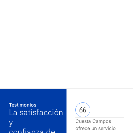
Testimonios
La satisfacción
y
Cuesta Campos
En 
ofrece un servicio
sie
confianza de