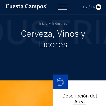
ES
EN
DUSTRI
Inicio
Industrias
C
e
r
v
e
z
a
,
V
i
n
o
s
y
L
i
c
o
r
e
s
Descripción del
Área