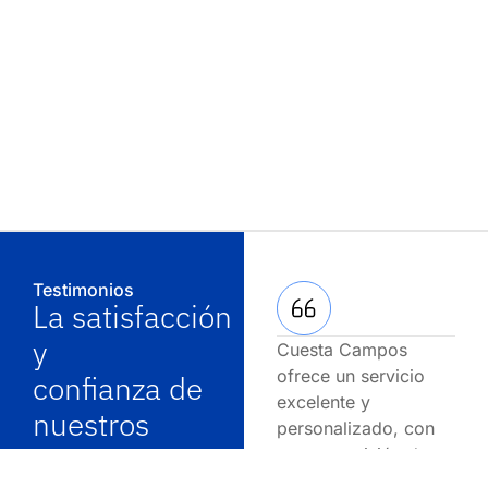
Testimonios
La satisfacción
y
Cuesta Campos
En 
ofrece un servicio
sie
confianza de
excelente y
pro
nuestros
personalizado, con
pro
clientes es
una gran visión de
pert
negocios.
tie