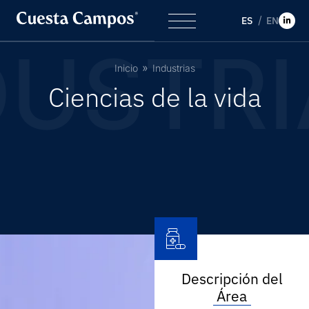
ES
EN
DUSTRI
Inicio
Industrias
C
i
e
n
c
i
a
s
d
e
l
a
v
i
d
a
Descripción del
Área