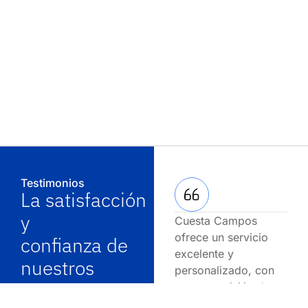
Testimonios
La satisfacción
y
Cuesta Campos
En 
ofrece un servicio
sie
confianza de
excelente y
pro
nuestros
personalizado, con
pro
clientes es
una gran visión de
pert
negocios.
tie