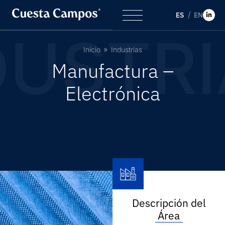
ES
EN
DUSTRI
Inicio
Industrias
M
a
n
u
f
a
c
t
u
r
a
–
E
l
e
c
t
r
ó
n
i
c
a
Descripción del
Área