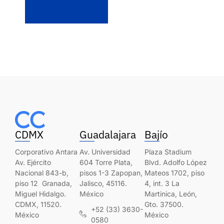
CDMX
Guadalajara
Bajío
Corporativo Antara
Av. Universidad
Plaza Stadium
Av. Ejército
604 Torre Plata,
Blvd. Adolfo López
Nacional 843-b,
pisos 1-3 Zapopan,
Mateos 1702, piso
piso 12 Granada,
Jalisco, 45116.
4, int. 3 La
Miguel Hidalgo.
México
Martinica, León,
CDMX, 11520.
Gto. 37500.
+52 (33) 3630-
México
México
0580