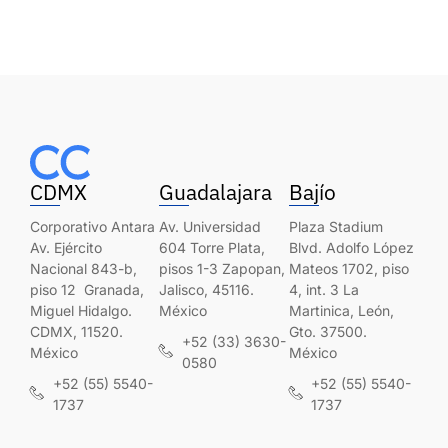
CDMX
Guadalajara
Bajío
Corporativo Antara
Av. Universidad
Plaza Stadium
Av. Ejército
604 Torre Plata,
Blvd. Adolfo López
Nacional 843-b,
pisos 1-3 Zapopan,
Mateos 1702, piso
piso 12 Granada,
Jalisco, 45116.
4, int. 3 La
Miguel Hidalgo.
México
Martinica, León,
CDMX, 11520.
Gto. 37500.
+52 (33) 3630-
México
México
0580
+52 (55) 5540-
+52 (55) 5540-
1737
1737