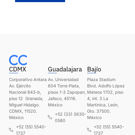
CDMX
Guadalajara
Bajío
Corporativo Antara
Av. Universidad
Plaza Stadium
Av. Ejército
604 Torre Plata,
Blvd. Adolfo López
Nacional 843-b,
pisos 1-3 Zapopan,
Mateos 1702, piso
piso 12 Granada,
Jalisco, 45116.
4, int. 3 La
Miguel Hidalgo.
México
Martinica, León,
CDMX, 11520.
Gto. 37500.
+52 (33) 3630-
México
México
0580
+52 (55) 5540-
+52 (55) 5540-
1737
1737