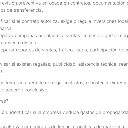
visión preventiva enfocada en contratos, documentación sop
ios de transferencia.
ficar si el contrato autoriza, exige o regula inversiones loca
marca.
eparar campañas orientadas a ventas locales de gastos corp
atamiento distinto.
eparar reportes de ventas, tráfico, leads, participación de
visar si existen regalías, publicidad, asistencia técnica, re
s.
ón temprana permite corregir contratos, robustecer expedie
de acuerdo conclusivo.
rse?
ión:
identificar si la empresa deduce gastos de propaganda
iscal:
evaluar contratos de licencia, políticas de marketing, 