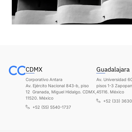
CDMX
Guadalajara
Corporativo Antara
Av. Universidad 60
Av. Ejército Nacional 843-b, piso
pisos 1-3 Zapopan,
12 Granada, Miguel Hidalgo. CDMX,
45116. México
11520. México
+52 (33) 363
+52 (55) 5540-1737