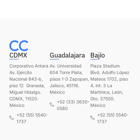
CDMX
Guadalajara
Bajío
Corporativo Antara
Av. Universidad
Plaza Stadium
Av. Ejército
604 Torre Plata,
Blvd. Adolfo López
Nacional 843-b,
pisos 1-3 Zapopan,
Mateos 1702, piso
piso 12 Granada,
Jalisco, 45116.
4, int. 3 La
Miguel Hidalgo.
México
Martinica, León,
CDMX, 11520.
Gto. 37500.
+52 (33) 3630-
México
México
0580
+52 (55) 5540-
+52 (55) 5540-
1737
1737