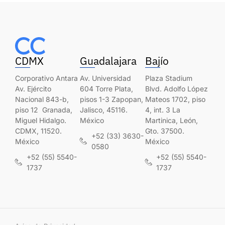
CDMX
Guadalajara
Bajío
Corporativo Antara
Av. Universidad
Plaza Stadium
Av. Ejército
604 Torre Plata,
Blvd. Adolfo López
Nacional 843-b,
pisos 1-3 Zapopan,
Mateos 1702, piso
piso 12 Granada,
Jalisco, 45116.
4, int. 3 La
Miguel Hidalgo.
México
Martinica, León,
CDMX, 11520.
Gto. 37500.
+52 (33) 3630-
México
México
0580
+52 (55) 5540-
+52 (55) 5540-
1737
1737