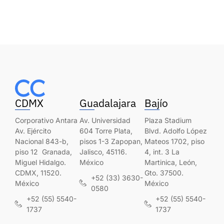
CDMX
Guadalajara
Bajío
Corporativo Antara
Av. Universidad
Plaza Stadium
Av. Ejército
604 Torre Plata,
Blvd. Adolfo López
Nacional 843-b,
pisos 1-3 Zapopan,
Mateos 1702, piso
piso 12 Granada,
Jalisco, 45116.
4, int. 3 La
Miguel Hidalgo.
México
Martinica, León,
CDMX, 11520.
Gto. 37500.
+52 (33) 3630-
México
México
0580
+52 (55) 5540-
+52 (55) 5540-
1737
1737