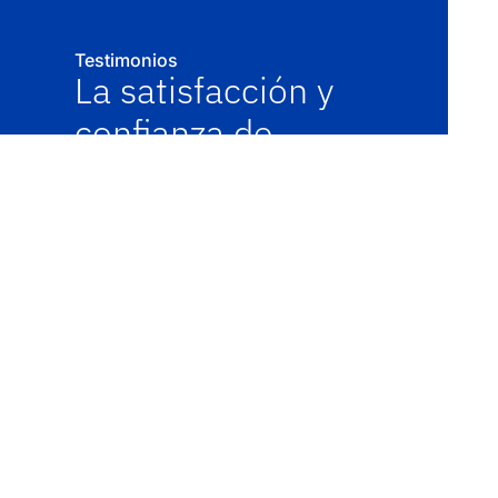
Testimonios
La satisfacción y
confianza de
nuestros clientes
es nuestra medida
de éxito
CDMX
Guadalajara