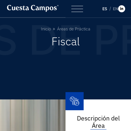
ES
EN
 DE P
Inicio
Áreas de Práctica
F
i
s
c
a
l
Descripción del
Área