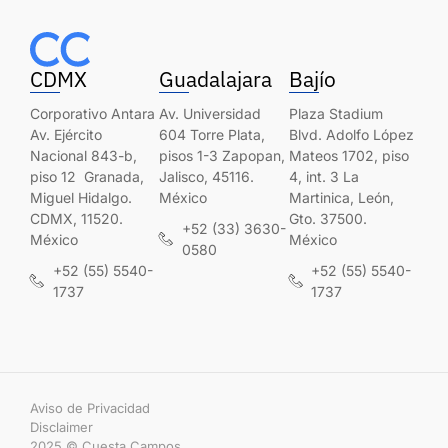
CDMX
Guadalajara
Bajío
Corporativo Antara
Av. Universidad
Plaza Stadium
Av. Ejército
604 Torre Plata,
Blvd. Adolfo López
Nacional 843-b,
pisos 1-3 Zapopan,
Mateos 1702, piso
piso 12 Granada,
Jalisco, 45116.
4, int. 3 La
Miguel Hidalgo.
México
Martinica, León,
CDMX, 11520.
Gto. 37500.
+52 (33) 3630-
México
México
0580
+52 (55) 5540-
+52 (55) 5540-
1737
1737
Aviso de Privacidad
Disclaimer
2025 © Cuesta Campos