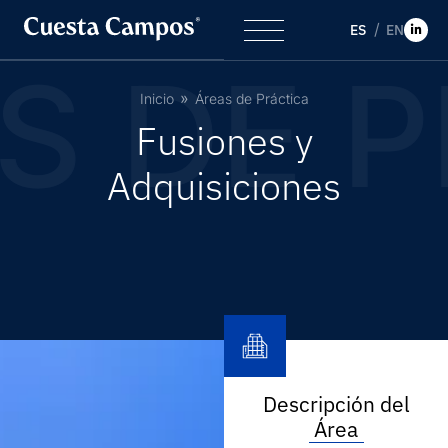
ES
EN
S DE P
Inicio
Áreas de Práctica
F
u
s
i
o
n
e
s
y
A
d
q
u
i
s
i
c
i
o
n
e
s
Descripción del
Área