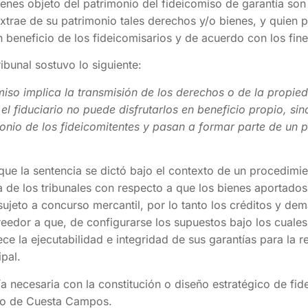
ienes objeto del patrimonio del fideicomiso de garantía son 
extrae de su patrimonio tales derechos y/o bienes, y quien
en beneficio de los fideicomisarios y de acuerdo con los fin
ibunal sostuvo lo siguiente:
omiso implica la transmisión de los derechos o de la propied
el fiduciario no puede disfrutarlos en beneficio propio, sin
monio de los fideicomitentes y pasan a formar parte de un
que la sentencia se dictó bajo el contexto de un procedimi
ra de los tribunales con respecto a que los bienes aportados
ujeto a concurso mercantil, por lo tanto los créditos y de
reedor a que, de configurarse los supuestos bajo los cuale
e la ejecutabilidad e integridad de sus garantías para la 
ipal.
ía necesaria con la constitución o diseño estratégico de f
ero de Cuesta Campos.