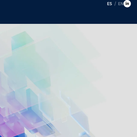
ES
EN