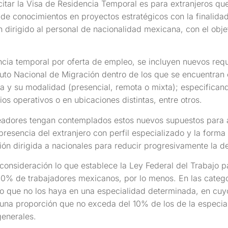
itar la Visa de Residencia Temporal es para extranjeros que 
 de conocimientos en proyectos estratégicos con la finalida
 dirigido al personal de nacionalidad mexicana, con el obj
ncia temporal por oferta de empleo, se incluyen nuevos requ
ituto Nacional de Migración dentro de los que se encuentran 
isa y su modalidad (presencial, remota o mixta); especificando
ios operativos o en ubicaciones distintas, entre otros.
eadores tengan contemplados estos nuevos supuestos para am
resencia del extranjero con perfil especializado y la forma
ón dirigida a nacionales para reducir progresivamente la d
consideración lo que establece la Ley Federal del Trabajo p
% de trabajadores mexicanos, por lo menos. En las categorí
o que no los haya en una especialidad determinada, en cuy
 una proporción que no exceda del 10% de los de la especial
generales.