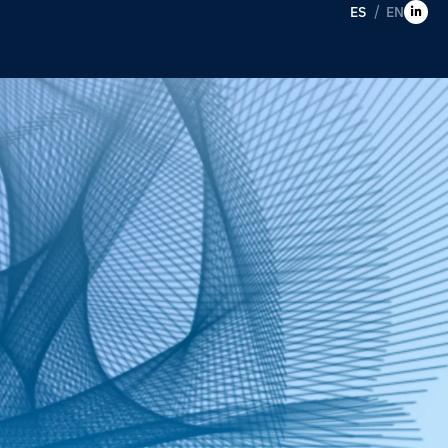
ES
EN