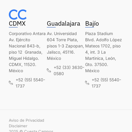
CDMX
Guadalajara
Bajío
Corporativo Antara
Av. Universidad
Plaza Stadium
Av. Ejército
604 Torre Plata,
Blvd. Adolfo López
Nacional 843-b,
pisos 1-3 Zapopan,
Mateos 1702, piso
piso 12 Granada,
Jalisco, 45116.
4, int. 3 La
Miguel Hidalgo.
México
Martinica, León,
CDMX, 11520.
Gto. 37500.
+52 (33) 3630-
México
México
0580
+52 (55) 5540-
+52 (55) 5540-
1737
1737
Aviso de Privacidad
Disclaimer
2025 © Cuesta Campos