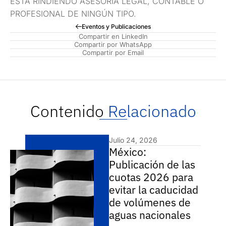
ESTÁ RINDIENDO ASESORÍA LEGAL, CONTABLE O
PROFESIONAL DE NINGÚN TIPO.
Eventos y Publicaciones
Compartir en LinkedIn
Compartir por WhatsApp
Compartir por Email
Contenido
Relacionado
Julio 24, 2026
México:
Publicación de las
cuotas 2026 para
evitar la caducidad
de volúmenes de
aguas nacionales