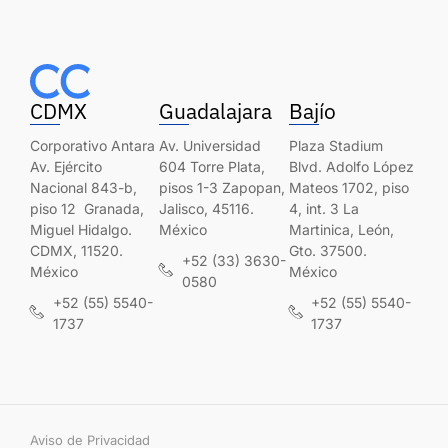
CDMX
Guadalajara
Bajío
Corporativo Antara
Av. Universidad
Plaza Stadium
Av. Ejército
604 Torre Plata,
Blvd. Adolfo López
Nacional 843-b,
pisos 1-3 Zapopan,
Mateos 1702, piso
piso 12 Granada,
Jalisco, 45116.
4, int. 3 La
Miguel Hidalgo.
México
Martinica, León,
CDMX, 11520.
Gto. 37500.
+52 (33) 3630-
México
México
0580
+52 (55) 5540-
+52 (55) 5540-
1737
1737
Aviso de Privacidad